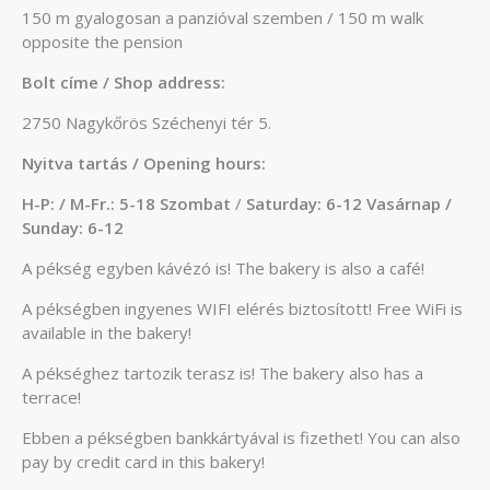
150 m gyalogosan a panzióval szemben / 150 m walk
opposite the pension
Bolt címe / Shop address:
2750 Nagykőrös Széchenyi tér 5.
Nyitva tartás / Opening hours:
H-P: / M-Fr.: 5-18 Szombat
/
Saturday: 6-12 Vasárnap /
Sunday: 6-12
A pékség egyben kávézó is! The bakery is also a café!
A pékségben ingyenes WIFI elérés biztosított! Free WiFi is
available in the bakery!
A pékséghez tartozik terasz is! The bakery also has a
terrace!
Ebben a pékségben bankkártyával is fizethet! You can also
pay by credit card in this bakery!