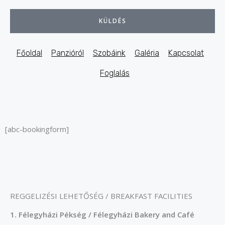
KÜLDÉS
Főoldal
Panzióról
Szobáink
Galéria
Kapcsolat
Foglalás
[abc-bookingform]
REGGELIZÉSI LEHETŐSÉG / BREAKFAST FACILITIES
1.
Félegyházi Pékség / Félegyházi Bakery and Café