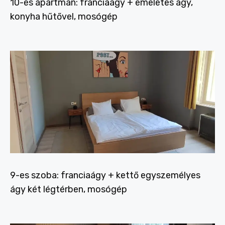
10-es apartman: franciaágy + emeletes ágy,
konyha hűtővel, mosógép
9-es szoba: franciaágy + kettő egyszemélyes
ágy két légtérben, mosógép