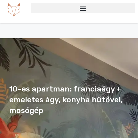
Skip
to
content
10-es apartman: franciaágy +
emeletes ágy, konyha hűtővel,
mosógép