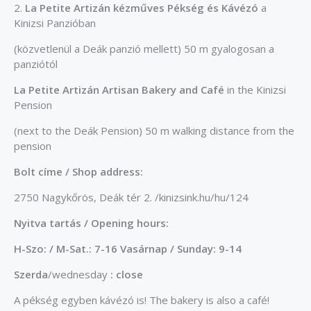
2.
La Petite Artizán kézműves Pékség és Kávézó
a
Kinizsi Panzióban
(közvetlenül a Deák panzió mellett) 50 m gyalogosan a
panziótól
La Petite Artizán Artisan Bakery and Café
in the Kinizsi
Pension
(next to the Deák Pension) 50 m walking distance from the
pension
Bolt címe / Shop address:
2750 Nagykőrös, Deák tér 2. /kinizsink.hu/hu/124
Nyitva tartás / Opening hours:
H-Szo: / M-Sat.: 7-16 Vasárnap / Sunday: 9-14
Szerda
/wednesday
: close
A pékség egyben kávézó is! The bakery is also a café!